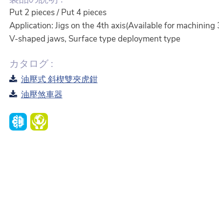
Put 2 pieces / Put 4 pieces
Application: Jigs on the 4th axis(Available for machining 3
V-shaped jaws, Surface type deployment type
カタログ :
油壓式 斜楔雙夾虎鉗
油壓煞車器