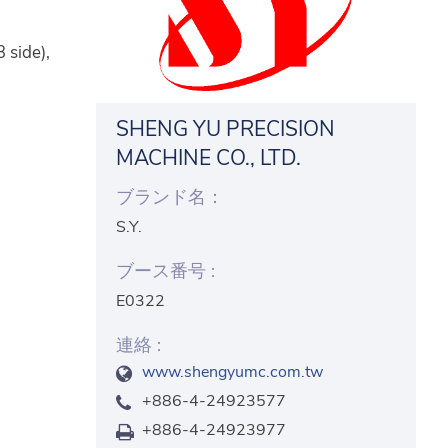
 side),
SHENG YU PRECISION
MACHINE CO., LTD.
ブランド名：
S.Y.
ブース番号 :
E0322
連絡 :
www.shengyumc.com.tw
+886-4-24923577
+886-4-24923977