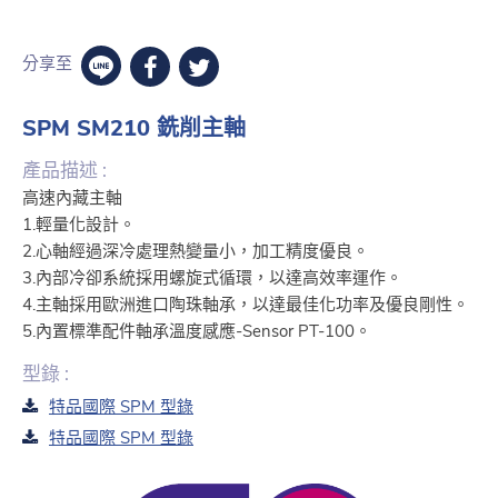
分享至
SPM SM210 銑削主軸
產品描述 :
高速內藏主軸
1.輕量化設計。
2.心軸經過深冷處理熱變量小，加工精度優良。
3.內部冷卻系統採用螺旋式循環，以達高效率運作。
4.主軸採用歐洲進口陶珠軸承，以達最佳化功率及優良剛性。
5.內置標準配件軸承溫度感應-Sensor PT-100。
型錄 :
特品國際 SPM 型錄
特品國際 SPM 型錄