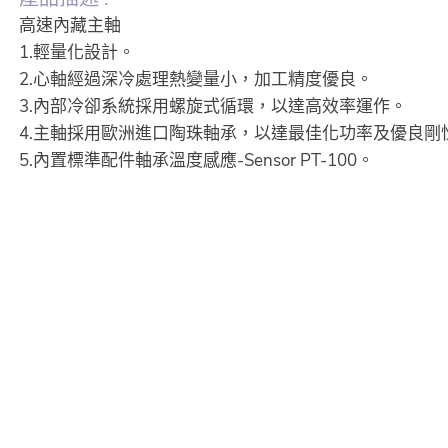
高速內藏主軸
1.輕量化設計。
2.心軸經過深冷處理熱變量小，加工精度優良。
3.內部冷卻系統採用螺旋式循環，以達高效率運作。
4.主軸採用歐洲進口陶珠軸承，以達最佳化功率及優良剛
5.內置標準配件軸承溫度感應-Sensor PT-100。