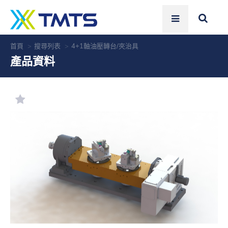
首頁
搜尋列表
4+1軸油壓轉台/夾治具
產品資料