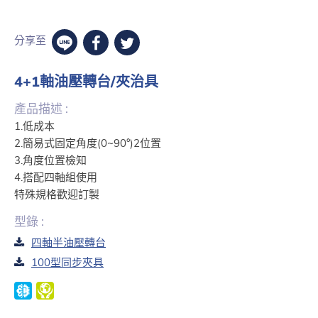
分享至
4+1軸油壓轉台/夾治具
產品描述 :
1.低成本
2.簡易式固定角度(0~90°)2位置
3.角度位置檢知
4.搭配四軸組使用
特殊規格歡迎訂製
型錄 :
四軸半油壓轉台
100型同步夾具