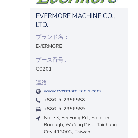
EVERMORE MACHINE CO.,
LTD.
ブランド名：
EVERMORE
ブース番号 :
G0201
連絡 :
www.evermore-tools.com
+886-5-2956588
+886-5-2956589
No. 33, Pei Fong Rd., Shin Ten
Borough, Wufeng Dist., Taichung
City 413003, Taiwan