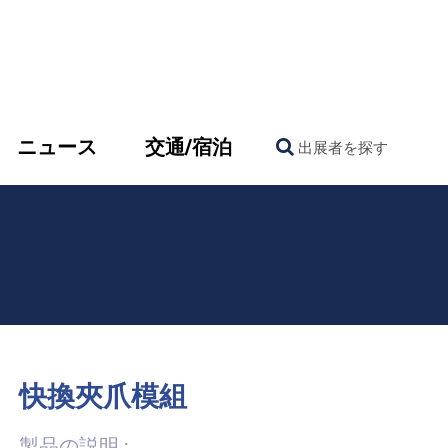
ニュース
交通/宿泊
出展者を探す
快換夾爪模組
製品の説明 :