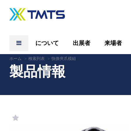
について
出展者
来場者
ホーム
検索列表
快換夾爪模組
製品情報