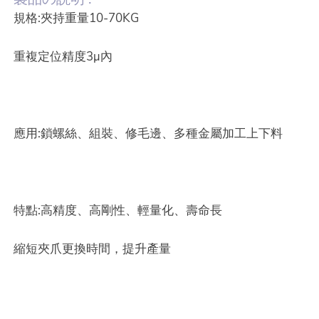
規格:夾持重量10-70KG
重複定位精度3µ內
應用:鎖螺絲、組裝、修毛邊、多種金屬加工上下料
特點:高精度、高剛性、輕量化、壽命長
縮短夾爪更換時間，提升產量