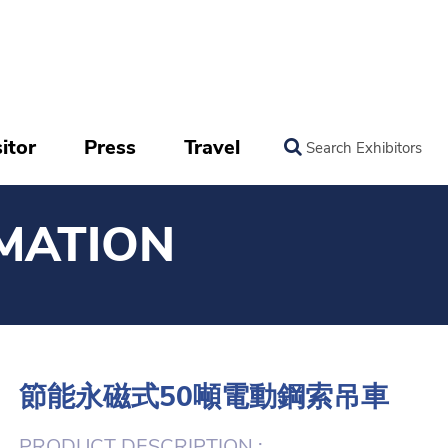
itor
Press
Travel
Search Exhibitors
MATION
節能永磁式50噸電動鋼索吊車
PRODUCT DESCRIPTION :