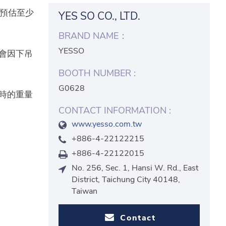
，預估至少
YES SO CO., LTD.
BRAND NAME：
YESSO
不會因下吊
BOOTH NUMBER :
G0628
重時的重量
CONTACT INFORMATION :
www.yesso.com.tw
+886-4-22122215
+886-4-22122015
No. 256, Sec. 1, Hansi W. Rd., East
District, Taichung City 40148,
Taiwan
Contact