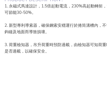
1. 永磁式馬達設計，1.5倍起動電流，230%高起動轉矩
可節能30-50%。
2. 新型專利導索器，確保鋼索安穩運行於捲筒溝槽內，
鉤碰及地面而導致損壞。
3. 荷重檢知器，吊升荷重時預防過載，由檢知器可知荷
是否過載，以確保安全。