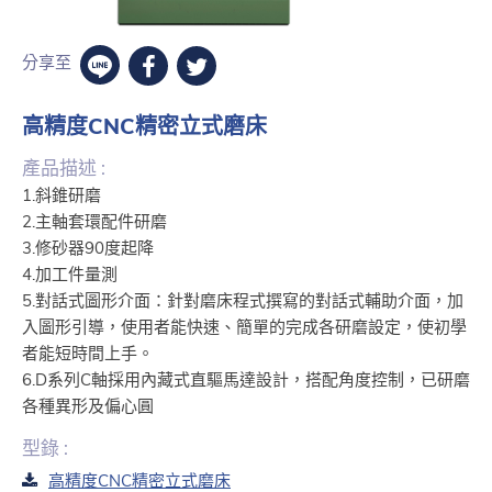
分享至
高精度CNC精密立式磨床
產品描述 :
1.斜錐研磨
2.主軸套環配件研磨
3.修砂器90度起降
4.加工件量測
5.對話式圖形介面：針對磨床程式撰寫的對話式輔助介面，加
入圖形引導，使用者能快速、簡單的完成各研磨設定，使初學
者能短時間上手。
6.D系列C軸採用內藏式直驅馬達設計，搭配角度控制，已研磨
各種異形及偏心圓
型錄 :
高精度CNC精密立式磨床