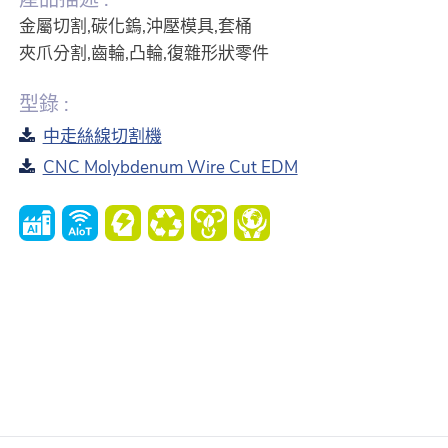
金屬切割,碳化鎢,沖壓模具,套桶
夾爪分割,齒輪,凸輪,復雜形狀零件
型錄 :
中走絲線切割機
CNC Molybdenum Wire Cut EDM