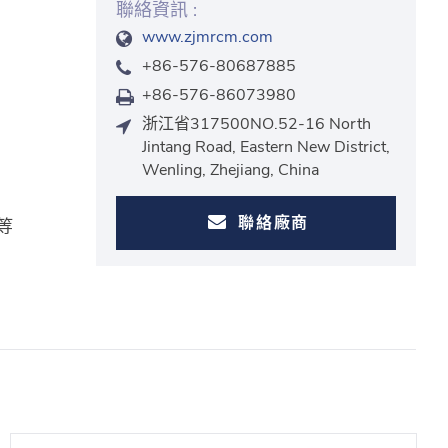
聯絡資訊 :
www.zjmrcm.com
+86-576-80687885
+86-576-86073980
浙江省317500NO.52-16 North
Jintang Road, Eastern New District,
Wenling, Zhejiang, China
聯絡廠商
等