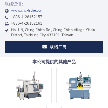
联络资讯 :
www.cnc-lathe.com
+886-4-26152157
+886-4-26152161
No. 1-9, Ching Chien Rd., Ching Chien Village, Shalu
District, Taichung City 433101, Taiwan
联络厂商
本公司提供的其他产品