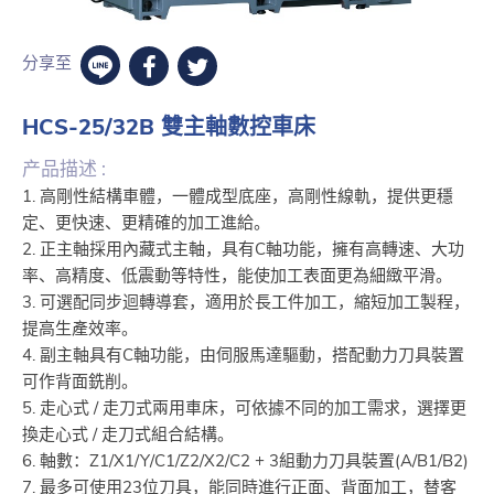
分享至
HCS-25/32B 雙主軸數控車床
产品描述 :
1. 高剛性結構車體，一體成型底座，高剛性線軌，提供更穩
定、更快速、更精確的加工進給。
2. 正主軸採用內藏式主軸，具有C軸功能，擁有高轉速、大功
率、高精度、低震動等特性，能使加工表面更為細緻平滑。
3. 可選配同步迴轉導套，適用於長工件加工，縮短加工製程，
提高生產效率。
4. 副主軸具有C軸功能，由伺服馬達驅動，搭配動力刀具裝置
可作背面銑削。
5. 走心式 / 走刀式兩用車床，可依據不同的加工需求，選擇更
換走心式 / 走刀式組合結構。
6. 軸數：Z1/X1/Y/C1/Z2/X2/C2 + 3組動力刀具裝置(A/B1/B2)
7. 最多可使用23位刀具，能同時進行正面、背面加工，替客