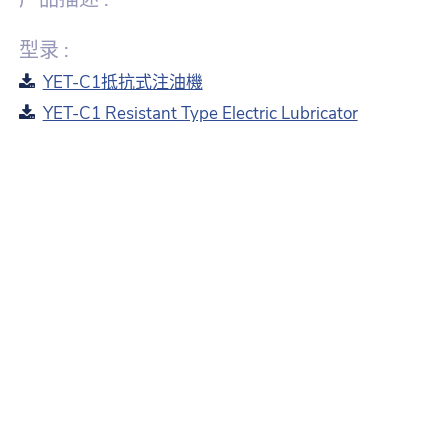
型录 :
YET-C1抵抗式注油機
YET-C1 Resistant Type Electric Lubricator