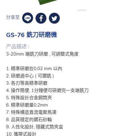
分享至
GS-76 銑刀研磨機
产品描述 :
3-20mm 端銑刀研磨 , 可調整式角度
1. 精準研磨在0.02 mm 以內
2. 研磨過中心 ( 可鑽銑 )
3. 各刃等高精準研磨
4. 操作簡便, 1分鐘便可研磨完一支端銑刀
5. 特殊設計合金鋼筒夾
6. 精準研磨量0.2mm
7. 特殊構造直流電壓馬達
8. 品質穩定的鑽石砂輪
9. 人性化設計, 隱藏式筒夾盒
10. 攜帶式設計