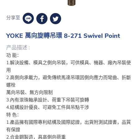
分享至
YOKE 萬向旋轉吊環 8-271 Swivel Point
产品描述 :
功 能：
1.解決設備、模具之側向吊裝，可供模具、機器、廠內吊裝使
用
2.高側向承載力，避免傳統馬達吊環因側向應力而彎曲、折斷
螺栓
萬向吊裝、無方向限制
3.內有滾珠軸承設計、荷重下吊裝可旋轉
4.結構設計優良、可避免工件與吊點干涉
特 色：
1.產品擁有國際專利結構及國際認證，出貨附測試證書，品質
有保證
2.合金鋼製造，具高側向荷重