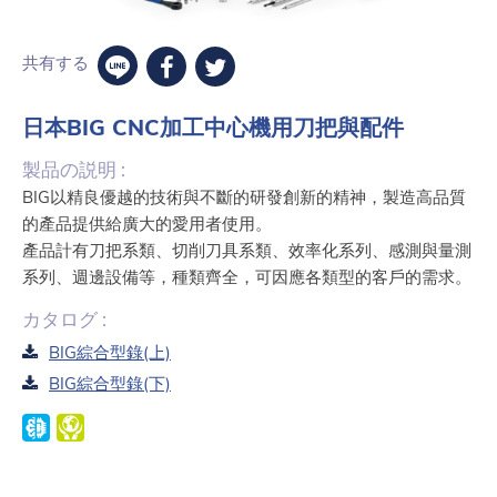
共有する
日本BIG CNC加工中心機用刀把與配件
製品の説明 :
BIG以精良優越的技術與不斷的研發創新的精神，製造高品質
的產品提供給廣大的愛用者使用。
產品計有刀把系類、切削刀具系類、效率化系列、感測與量測
系列、週邊設備等，種類齊全，可因應各類型的客戶的需求。
カタログ :
BIG綜合型錄(上)
BIG綜合型錄(下)