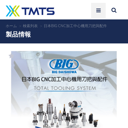
ホーム
検索列表
日本BIG CNC加工中心機用刀把與配件
製品情報