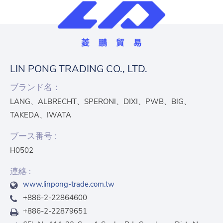
LIN PONG TRADING CO., LTD.
ブランド名：
LANG、ALBRECHT、SPERONI、DIXI、PWB、BIG、
TAKEDA、IWATA
ブース番号 :
H0502
連絡 :
www.linpong-trade.com.tw
+886-2-22864600
+886-2-22879651