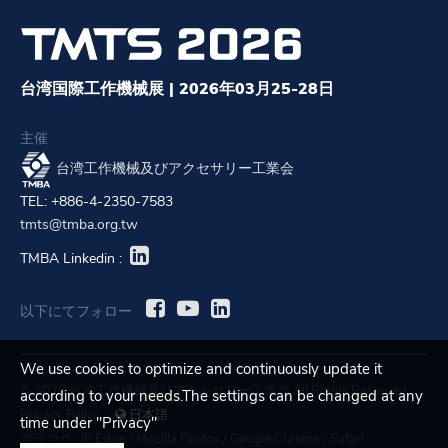
台湾国際工作機械展 | 2026年03月25-28日
主催
台湾工作機械及びアクセサリー工業会
TEL: +886-4-2350-7583
tmts@tmba.org.tw
TMBA Linkedin :
以下にてフォロー
We use cookies to optimize and continuously update it
© 2023 台湾工作機械及びアクセサリー工業会 All Rights Reserved.
according to your needs.The settings can be changed at any
Privacy Policy
日本語
time under "Privacy"
ブラウザ :
IE Edge
/
Mozilla Firefox
/
Google Chrome
/
Safari