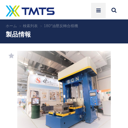
ホーム
検索列表
180°油壓反轉合模機
製品情報