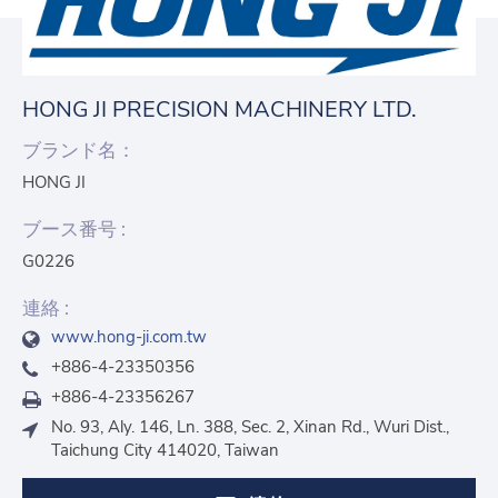
HONG JI PRECISION MACHINERY LTD.
ブランド名：
HONG JI
ブース番号 :
G0226
連絡 :
www.hong-ji.com.tw
+886-4-23350356
+886-4-23356267
No. 93, Aly. 146, Ln. 388, Sec. 2, Xinan Rd., Wuri Dist.,
Taichung City 414020, Taiwan