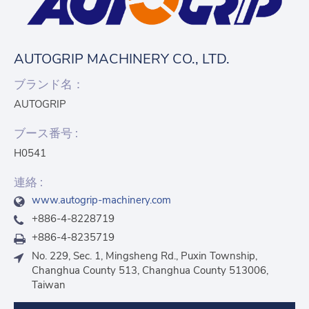
AUTOGRIP MACHINERY CO., LTD.
ブランド名：
AUTOGRIP
ブース番号 :
H0541
連絡 :
www.autogrip-machinery.com
+886-4-8228719
+886-4-8235719
No. 229, Sec. 1, Mingsheng Rd., Puxin Township,
Changhua County 513, Changhua County 513006,
Taiwan