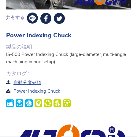
共有する
Power Indexing Chuck
製品の説明 :
IS-500 Power Indexing Chuck (large-diameter, multi-angle
machining in one setup)
カタログ :
自動分度夾頭
Power Indexing Chuck