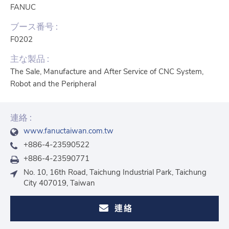
FANUC
ブース番号 :
F0202
主な製品 :
The Sale, Manufacture and After Service of CNC System,
Robot and the Peripheral
連絡 :
www.fanuctaiwan.com.tw
+886-4-23590522
+886-4-23590771
No. 10, 16th Road, Taichung Industrial Park, Taichung
City 407019, Taiwan
連絡