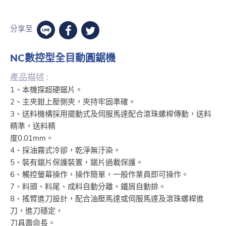
分享至
NC數控型全目動圓鋸機
產品描述 :
1、本機探超硬鋸片。
2、主夾鉗上壓側夾，夾持牢固準確。
3、送料機構採用擺動式及伺服馬達配合滾珠螺桿傳動，送料
精準，送料精
度0.01mm。
4、採油霧式冷卻，乾淨無汙染。
5、裝有鋸片保護裝置，鋸片過載保護。
6、觸控螢幕操作，操作簡單，一般作業員即可操作。
7、料頭、料尾、成料自動分離，鐵屑自動排。
8、搖臂進刀設計，配合油壓馬達或伺服馬達及滾珠螺桿進
刀，進刀穩定，
刀具壽命長。