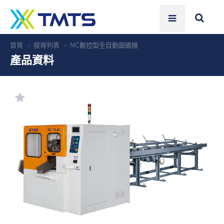
首頁
搜尋列表
NC數控型全目動圓鋸機
產品資料