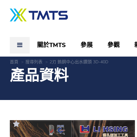
關於TMTS
參展
參觀
首頁
搜尋列表
2刃 鎢鋼中心出水鑽頭 3D-40D
產品資料