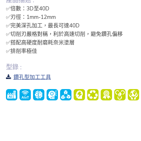
產品描述 :
✅倍數：3D至40D
✅刃徑：1mm-12mm
✅完美深孔加工，最長可達40D
✅切削刃嚴格對稱，利於高速切削，避免鑽孔偏移
✅搭配高硬度耐磨耗奈米塗層
✅排削率極佳
型錄 :
鑽孔型加工工具