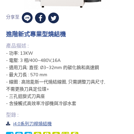
分享至
進階新式專業型燒結機
產品描述 :
- 功率: 13KW
- 電壓: 3 相/400~480V,16A
- 適用刀具: 直徑: Ø3~32mm 的碳化鎢和高速鋼
- 最大刀長 : 570 mm
- 線圈 : 高效能新一代燒結線圈, 只需調整刀具尺寸,
不需更換刀具定位環∘
- 三孔迴旋式刀具座
- 含接觸式高效率冷卻機與冷卻水套
型錄 :
i4.0系列刀桿燒結機