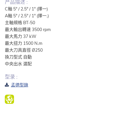
产品描述 :
C軸 5° / 2.5° / 1° (擇一)
A軸 5° / 2.5° / 1° (擇一.)
主軸規格 BT-50
最大輸出轉速 3500 rpm
最大馬力 37 kW
最大扭力 1500 N.m
最大刀具直徑 Ø250
換刀型式 自動
中央出水 選配
型录 :
孟德型錄