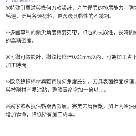
※特殊引屑溝與幾何刀款設計，產生優異的排屑能力，強
毛邊，泛用各類材料，包含最具黏性的不銹鋼。
※多國專利的鑽尖角度與雙刃帶，卓越的抗崩性，長時間
的高精密度。
※可鑽可鉸設計，鑽鉸精度達0.01mm以內，可為加工省
加工時間。
※歐系鎢鋼棒材與獨家幾何角度設計，刀具表面鏡面處理
與被削材不易沾黏，整體壽命增加一倍以上。
※獨家歐系抗沾黏複合鍍層，完美去屑保護，加上內冷油
增加壽命，降低所有加工成本。