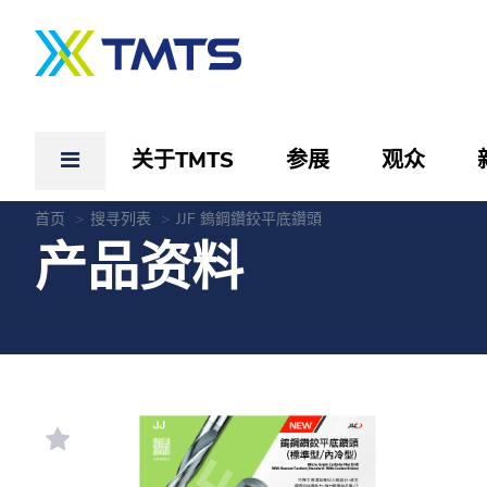
关于TMTS
参展
观众
首页
搜寻列表
JJF 鎢鋼鑽鉸平底鑽頭
产品资料