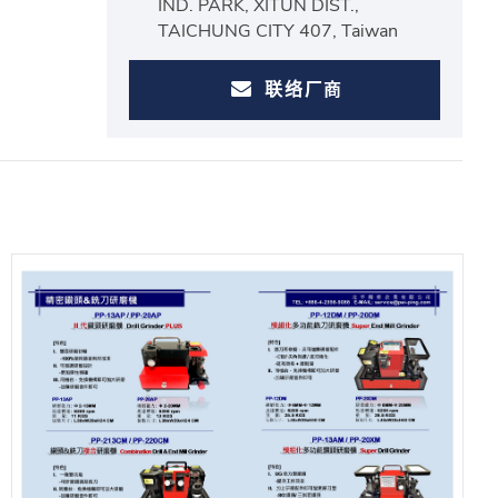
IND. PARK, XITUN DIST.,
TAICHUNG CITY 407, Taiwan
联络厂商