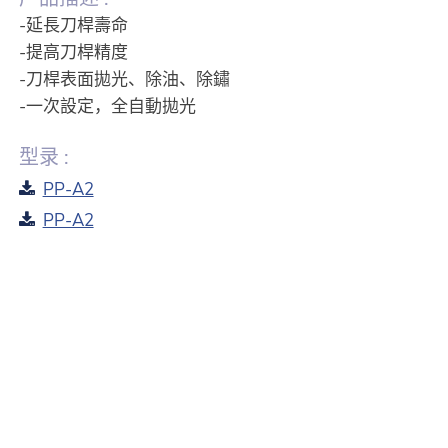
-延長刀桿壽命
-提高刀桿精度
-刀桿表面拋光、除油、除鏽
-一次設定，全自動拋光
型录 :
PP-A2
PP-A2