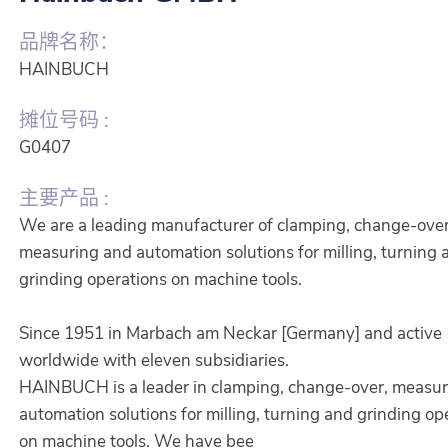
品牌名称：
HAINBUCH
摊位号码 :
G0407
主要产品 :
We are a leading manufacturer of clamping, change-over
measuring and automation solutions for milling, turning 
grinding operations on machine tools.
Since 1951 in Marbach am Neckar [Germany] and active
worldwide with eleven subsidiaries.
HAINBUCH is a leader in clamping, change-over, measur
automation solutions for milling, turning and grinding op
on machine tools. We have bee