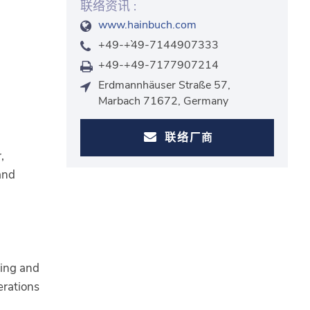
联络资讯 :
www.hainbuch.com
+49-+ˋ49-7144907333
+49-+49-7177907214
Erdmannhäuser Straße 57,
Marbach 71672, Germany
联络厂商
,
and
ing and
erations