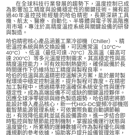
在全球科技行業發展的趨勢下，溫度控制已成
為影響加工精度與設備穩定性的關鍵技術。擁有超
過
40
年溫控技術經驗的哈伯精密，長期深耕工具
機、航太、醫療、自動化、半導體與電子等高階應
用市場，專注於高精度溫控系統與關鍵設備的研發
與製造。
哈伯精密核心產品涵蓋工業冷卻機（
Chiller
）、精
密溫控系統與熱交換設備，可因應常溫（
10
°
C
～
40
°
C
）、低溫（最低可達
-70
°
C
）及高溫（最高可
達
200
°
C
）等多元溫度控制需求。其高穩定性與高
精度溫控能力，可有效抑制熱變形，確保設備於長
時間運作下仍維持加工精度與製程良率。
哈伯的低溫與高溫精密控溫解決方案，能於嚴苛製
程環境中穩定控制溫差，提升製程可靠度。在精密
加工製程中，透過精準控溫確保系統安全性與運作
穩定性，成為高端設備不可或缺的關鍵溫控夥伴。
因應全球淨零碳排與綠色製造趨勢，哈伯精密將節
能設計導入產品核心，新一代
HIG-DC
變頻冷卻機搭
載智慧能源管理系統，可依實際負載自動調節輸
出，有效降低能耗並延長設備壽命。進一步結合即
時監控與智慧節能控制機制，掌握設備運行狀態與
溫度變化，所累積的運轉數據可作為製程優化與維
護規劃的參考依據，協助客戶提升設備管理效率，