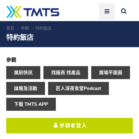
首頁
參觀
特約飯店
特約飯店
參觀
展前快訊
找廠商 找產品
展場平面圖
論壇及活動
匠人深夜食堂Podcast
下載 TMTS APP
參觀者登入