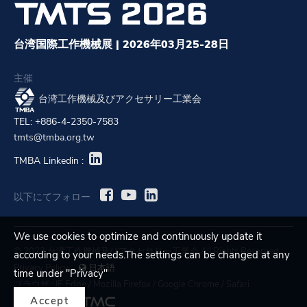
台湾国際工作機械展 | 2026年03月25-28日
主催
台湾工作機械及びアクセサリー工業会
TEL: +886-4-2350-7583
tmts@tmba.org.tw
TMBA Linkedin :
以下にてフォロー
We use cookies to optimize and continuously update it
© 2023 台湾工作機械及びアクセサリー工業会 All Rights Reserved.
according to your needs.The settings can be changed at any
Privacy Policy
日本語
time under "Privacy"
ブラウザ :
IE Edge
/
Mozilla Firefox
/
Google Chrome
/
Safari
Accept
Designed by